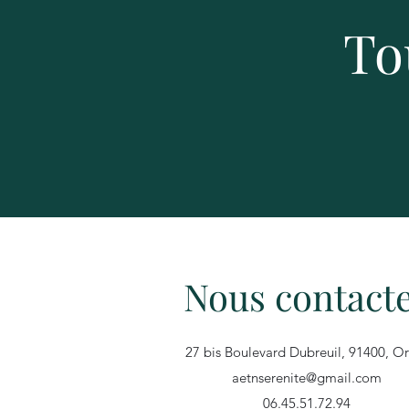
To
Dé
Nous contact
27 bis Boulevard Dubreuil, 91400, O
aetnserenite@gmail.com
06.45.51.72.94