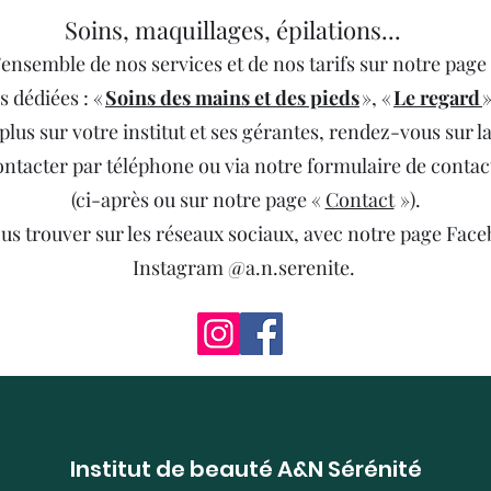
Soins, maquillages, épilations...
ensemble de nos services et de nos tarifs sur notre page
s dédiées : «
Soins des mains et des pieds
», «
Le regard
»
plus sur votre institut et ses gérantes, rendez-vous sur l
ontacter par téléphone ou via notre formulaire de contac
(ci-après ou sur notre page «
Contact
»).
us trouver sur les réseaux sociaux, avec notre page Fac
Instagram @a.n.serenite.
Institut de beauté A&N Sérénité