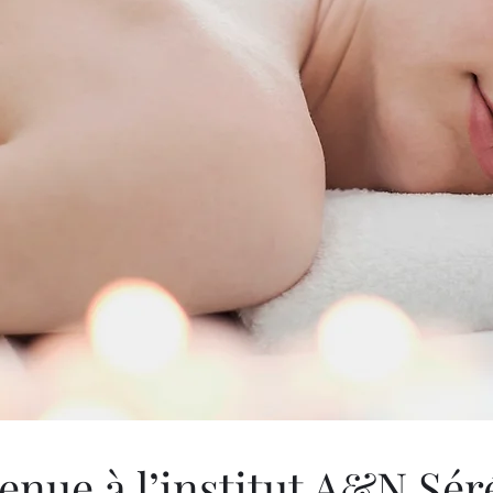
enue à l’institut A&N Sér