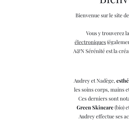
Bienvenue sur le site d
Vous y trouverez l
électroniques
(également
A&N Sérénité est la créa
Audrey et Nadège,
esthé
les soins corps, mains et
Ces derniers sont not
Green Skincare
(bio) e
Audrey effectue ses act