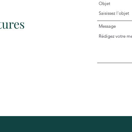
Objet
tures
Message