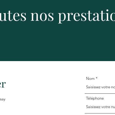
utes nos prestati
couvrir
Prendre rende
Nom
er
Téléphone
rsay