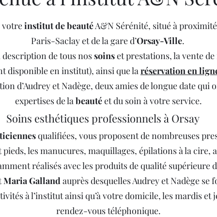
e votre
institut de beauté
A&N Sérénité, situé à proximité
Paris-Saclay et de la gare d’
Orsay-Ville
.
a description de tous nos
soins
et prestations, la vente d
 disponible en institut), ainsi que la
réservation en lign
tion d’Audrey et Nadège, deux amies de longue date qui o
expertises de la
beauté
et du soin à votre service.
Soins esthétiques professionnels à Orsay
ticiennes
qualifiées, vous proposent de nombreuses prest
 pieds, les manucures, maquillages, épilations à la cire, a
amment réalisés avec les produits de qualité supérieure 
t
Maria Galland
auprès desquelles Audrey et Nadège se 
ivités à l’institut ainsi qu’à votre domicile, les mardis e
rendez-vous téléphonique.