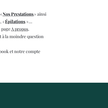
 «
Nos
Prestations
» ainsi
, «
Épilations
» …
a page
A propos
.
t à la moindre question
ebook et notre compte