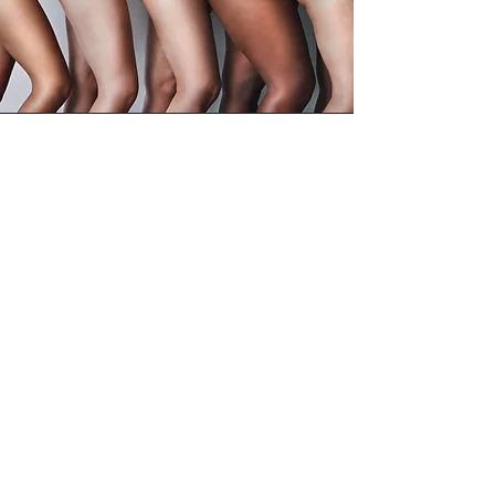
Soins du corps
Du massage à la réflexologie, en
passant par le gommage, laissez-vous
entrainer dans une bulle de bien-être
et profitez de l'instant présent avec
nos soins corps.
Découvrir